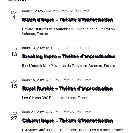
vue
date.
NAVIG
mars 1, 2025 @ 20 h 30 min
-
23 h 00 min
Évè
SAM
1
Match d’impro – Théâtre d’improvisation
DE
Centre Culturel de Fontlozier
95 Avenue de la Libération,
VUES
Valence, France
ÉVÈN
mars 13, 2025 @ 19 h 30 min
-
22 h 00 min
JEU
13
Breaking Impro – Théâtre d’improvisation
Bar L'esprit M
142 avenue de Provence, Valence, France
mars 15, 2025 @ 20 h 30 min
-
23 h 00 min
SAM
15
Royal Rumble – Théâtre d’improvisation
Les Clevos
390 Rte de Marmans, France
mars 27, 2025 @ 20 h 30 min
-
23 h 00 min
JEU
27
Cabaret Impro – Théâtre d’improvisation
L'Appart Café
11 quai Thannaron, Bourg-Les-Valence, France