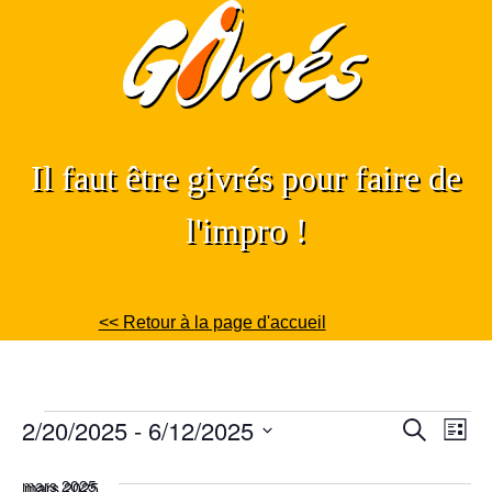
Skip
to
content
Il faut être givrés pour faire de
l'impro !
<< Retour à la page d'accueil
2/20/2025
 - 
6/12/2025
Recherche
Nav
RECH
Liste
Évènement
Sélectionnez
de
ET
mars 2025
une