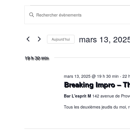
RECHERCH
Saisir
Évèneme
mot-
clé.
Rechercher
mars 13, 202
Aujourd’hui
ET
Évènements
par
Sélectionnez
mot-
for
une
19 h 30 min
clé.
date.
NAVIGATIO
mars 13, 2025 @ 19 h 30 min
-
22 
Breaking Impro – Th
DE
Bar L'esprit M
142 avenue de Prov
mars
Tous les deuxièmes jeudis du moi, re