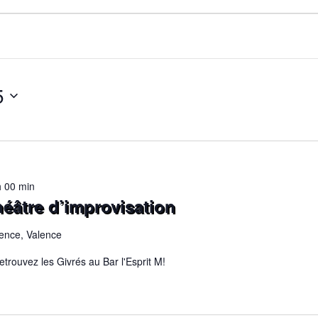
E
nts
5
N
h 00 min
éâtre d’improvisation
ence, Valence
trouvez les Givrés au Bar l'Esprit M!