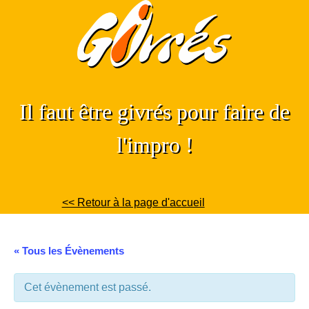
Skip
to
content
Il faut être givrés pour faire de
l'impro !
<< Retour à la page d'accueil
« Tous les Évènements
Cet évènement est passé.