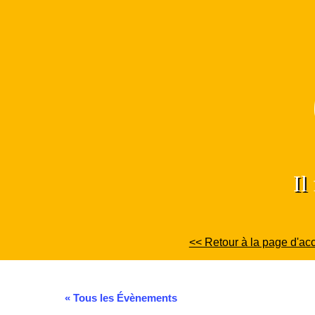
Skip
to
content
Il
<< Retour à la page d'acc
« Tous les Évènements