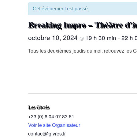
Cet évènement est passé.
Breaking Impro – Théâtre d’i
octobre 10, 2024
19 h 30 min
22 h 
@
–
Tous les deuxièmes jeudis du moi, retrouvez les Gi
Les Givrés
+33 (0) 6 04 07 83 61
Voir le site Organisateur
contact@givres.fr